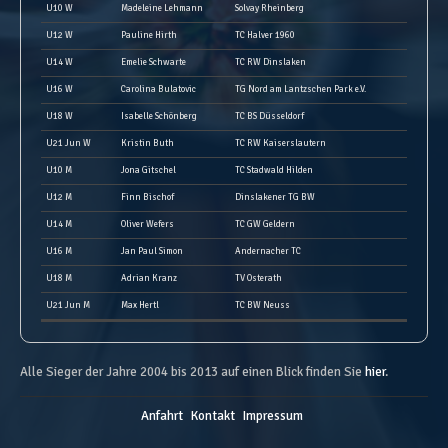
U10 W
Madeleine Lehmann
Solvay Rheinberg
U12 W
Pauline Hirth
TC Halver 1960
U14 W
Emelie Schwarte
TC RW Dinslaken
U16 W
Carolina Bulatovic
TG Nord am Lantzschen Park e.V.
U18 W
Isabelle Schönberg
TC BS Düsseldorf
U21 Jun W
Kristin Buth
TC RW Kaiserslautern
U10 M
Jona Gitschel
TC Stadwald Hilden
U12 M
Finn Bischof
Dinslakener TG BW
U14 M
Oliver Wefers
TC GW Geldern
U16 M
Jan Paul Simon
Andernacher TC
U18 M
Adrian Kranz
TV Osterath
U21 Jun M
Max Hertl
TC BW Neuss
Alle Sieger der Jahre 2004 bis 2013 auf einen Blick finden Sie
hier
.
Anfahrt
Kontakt
Impressum